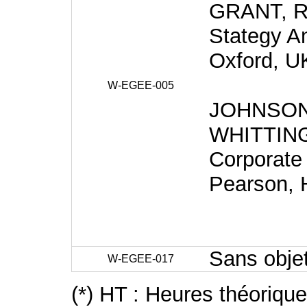
GRANT, R.
Stategy An
Oxford, U
W-EGEE-005
JOHNSON,
WHITTINGT
Corporate 
Pearson, 
Sans obje
W-EGEE-017
(*) HT : Heures théoriqu