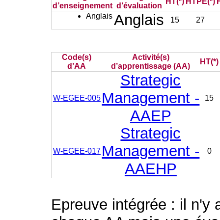
HT(*)
HTPE(*)
d’enseignement
d’évaluation
Anglais
Anglais
15
27
Code(s)
Activité(s)
HT(*)
d’AA
d’apprentissage (AA)
Strategic
Management -
W-EGEE-005
15
AAEP
Strategic
Management -
W-EGEE-017
0
AAEHP
Epreuve intégrée : il n'y