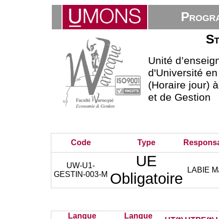
Progra
St
Unité d’enseig
d'Université e
(Horaire jour)
et de Gestion
Code
Type
Respons
UE
UW-U1-
LABIE M
GESTIN-003-M
Obligatoire
Langue
Langue