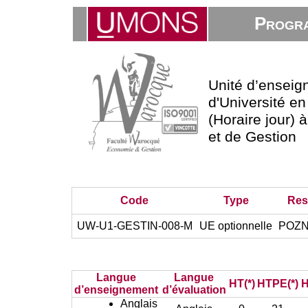
Progra
Unité d’enseig
d'Université e
(Horaire jour)
et de Gestion
Code
Type
Res
UW-U1-GESTIN-008-M
UE optionnelle
POZNI
Langue
Langue
HT(*)
HTPE(*)
H
d’enseignement
d’évaluation
Anglais