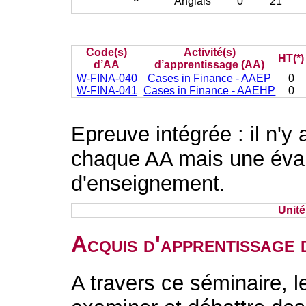
Anglais
0
21
Code(s)
Activité(s)
HT(*)
d’AA
d’apprentissage (AA)
W-FINA-040
Cases in Finance - AAEP
0
W-FINA-041
Cases in Finance - AAEHP
0
Epreuve intégrée : il n'y
chaque AA mais une évalu
d'enseignement.
Unit
Acquis d'apprentissage 
A travers ce séminaire, 