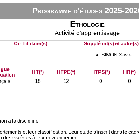
Programme d’études 2025-202
Ethologie
Activité d'apprentissage
Co-Titulaire(s)
Suppléant(s) et autre(s)
SIMON Xavier
ngue
HT(*)
HTPE(*)
HTPS(*)
HR(*)
luation
nçais
18
12
0
0
on à la discipline.
rtements et leur classification. Leur étude s'inscrit dans le cad
n des espèces à leur environnement.