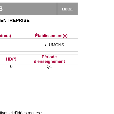
6
English
'entreprise
tre(s)
Établissement(s)
UMONS
Période
HD(*)
d’enseignement
0
Q1
tives et d'idées reçues ;