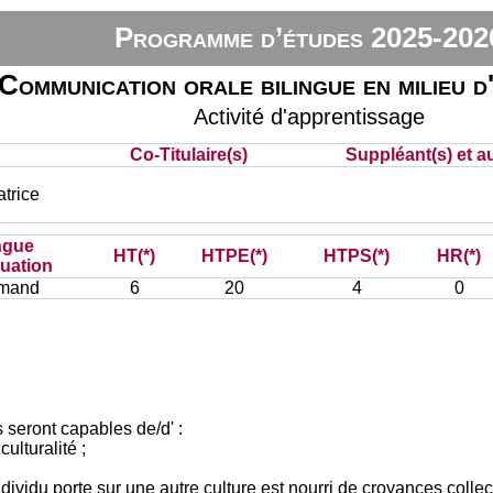
Programme d’études 2025-202
Communication orale bilingue en milieu d
Activité d'apprentissage
Co-Titulaire(s)
Suppléant(s) et au
trice
ngue
HT(*)
HTPE(*)
HTPS(*)
HR(*)
luation
emand
6
20
4
0
 seront capables de/d' :
ulturalité ;
dividu porte sur une autre culture est nourri de croyances collec