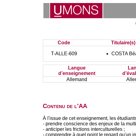
Code
Titulaire(s)
T-ALLE-609
COSTA Béa
Langue
La
d’enseignement
d’éva
Allemand
All
Contenu de l'AA
À l'issue de cet enseignement, les étudiants
- prendre conscience des enjeux de la multic
- anticiper les frictions interculturelles ;
- comprendre à quel point le regard qu'un in