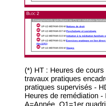
Bloc 2
Enseignements spécifiques au CU en médiation familial
UP-U2-MEFAMI-006-M
Notions de droit
UP-U2-MEFAMI-007-M
Psychologie et sociologie
UP-U2-MEFAMI-010-M
Initiation à la médiation familiale
UP-U2-MEFAMI-011-M
Exercices pratiques en lien direct
(Art.11§1)
UP-U2-MEFAMI-009-M
Stages
(*) HT : Heures de cours
travaux pratiques encad
pratiques supervisés - H
Heures de remédiation - 
A=Année, Q1=1er quadri