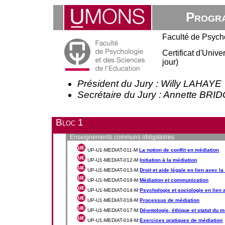
Progra
Faculté de Psych
Certificat d'Univ
jour)
Président du Jury : Willy LAHAYE
Secrétaire du Jury : Annette BR
Bloc 1
Enseignements communs obligatoires
UP-U1-MEDIAT-011-M
La notion de conflit en médiation
UP-U1-MEDIAT-012-M
Initiation à la médiation
UP-U1-MEDIAT-013-M
Droit et aide légale en lien avec l
UP-U1-MEDIAT-016-M
Médiation et communication
UP-U1-MEDIAT-014-M
Psychologie et sociologie en lien 
UP-U1-MEDIAT-018-M
Processus de médiation
UP-U1-MEDIAT-017-M
Déontologie, éthique et statut du 
UP-U1-MEDIAT-019-M
Exercices pratiques de médiation