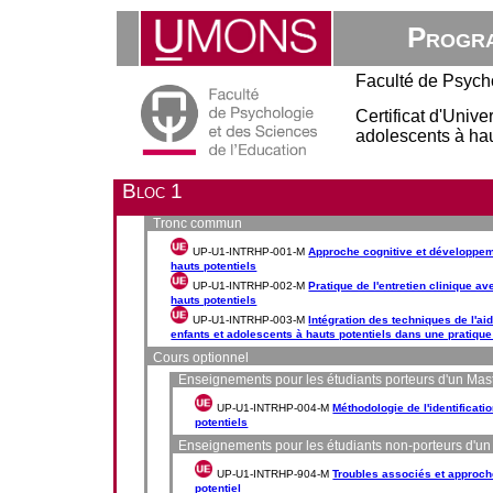
Progra
Faculté de Psych
Certificat d'Unive
adolescents à hau
Bloc 1
Tronc commun
UP-U1-INTRHP-001-M
Approche cognitive et développem
hauts potentiels
UP-U1-INTRHP-002-M
Pratique de l'entretien clinique a
hauts potentiels
UP-U1-INTRHP-003-M
Intégration des techniques de l'a
enfants et adolescents à hauts potentiels dans une pratique
Cours optionnel
Enseignements pour les étudiants porteurs d'un Mas
UP-U1-INTRHP-004-M
Méthodologie de l'identificati
potentiels
Enseignements pour les étudiants non-porteurs d'u
UP-U1-INTRHP-904-M
Troubles associés et approche
potentiel