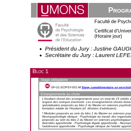
Progra
Faculté de Psych
Certificat d'Uni
(Horaire jour)
Président du Jury : Justine GAU
Secrétaire du Jury : Laurent LE
Bloc 1
Stage obligatoire
UP-U1-SCIPSY-001-M
Stage complémentaire en psychol
Enseignements au choix
L'étudiant choisit des enseignements pour un total de 15 crédits
respect des corequis éventuels. Les enseignements choisis doiv
spécialisation proposés au bloc 2 du Master en sciences psychologi
formation initiale de l'étudiant (cf. décision d'admission).
* Modules proposés au sein du bloc 1 du Master en sciences psycho
Neuropsychologie clinique - Psychologie du travail, des organisati
proposés au sein du bloc 2 du Master en sciences psychologiques, à
diversités approfondie - Psychologie légale approfondie - Neurops
l'adolescent approfondie - Psychologie clinique de l'adulte appro