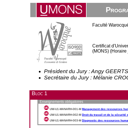
Progra
Faculté Warocqué
Certificat d'Uni
(MONS) (Horaire 
Président du Jury : Angy GEERT
Secrétaire du Jury : Mélanie C
Bloc 1
Enseignements obligatoires
UW-U1-MANARH-001-M
Management des ressources hu
UW-U1-MANARH-002-M
Droit du travail et de la sécurité
UW-U1-MANARH-003-M
Diagnostic des ressources hum