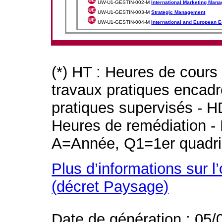
UW-U1-GESTIN-002-M
International Marketing Man
UW-U1-GESTIN-003-M
Strategic Management
UW-U1-GESTIN-004-M
International and European 
(*) HT : Heures de cours
travaux pratiques encad
pratiques supervisés - H
Heures de remédiation - 
A=Année, Q1=1er quadri
Plus d’informations sur l
(décret Paysage)
Date de génération : 05/