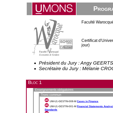
Progra
Faculté Warocqué
Certificat d'Univ
jour)
Président du Jury : Angy GEERT
Secrétaire du Jury : Mélanie C
Bloc 1
Enseignements obligatoires
Tronc commun
UW-U1-GESTIN-008-M
Cases in Finance
UW-U1-GESTIN-001-M
Financial Statements Analysis
Standards