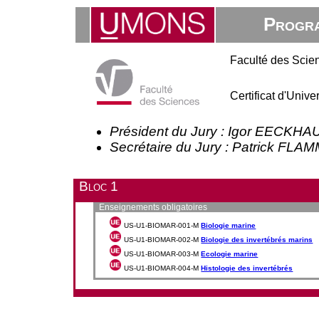
Progra
Faculté des Scie
Certificat d'Univ
Président du Jury : Igor EECKHA
Secrétaire du Jury : Patrick FL
Bloc 1
Enseignements obligatoires
US-U1-BIOMAR-001-M
Biologie marine
US-U1-BIOMAR-002-M
Biologie des invertébrés marins
US-U1-BIOMAR-003-M
Ecologie marine
US-U1-BIOMAR-004-M
Histologie des invertébrés