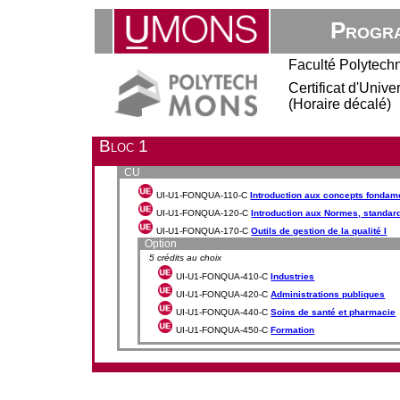
Progra
Faculté Polytech
Certificat d'Univ
(Horaire décalé)
Bloc 1
CU
UI-U1-FONQUA-110-C
Introduction aux concepts fondame
UI-U1-FONQUA-120-C
Introduction aux Normes, standard
UI-U1-FONQUA-170-C
Outils de gestion de la qualité I
Option
5 crédits au choix
UI-U1-FONQUA-410-C
Industries
UI-U1-FONQUA-420-C
Administrations publiques
UI-U1-FONQUA-440-C
Soins de santé et pharmacie
UI-U1-FONQUA-450-C
Formation