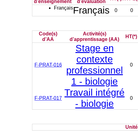
d’enseignement
d’évaluation
Français
Français
0
0
Code(s)
Activité(s)
HT(*)
d’AA
d’apprentissage (AA)
Stage en
contexte
F-PRAT-016
0
professionnel
1 - biologie
Travail intégré
F-PRAT-017
0
- biologie
Unit