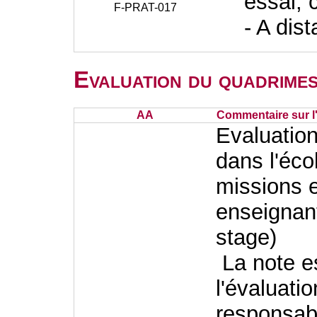
essai, 
F-PRAT-017
- A dis
Evaluation du quadrimes
AA
Commentaire sur l
Evaluation
dans l'éco
missions e
enseignant
stage)
La note es
l'évaluati
responsabl