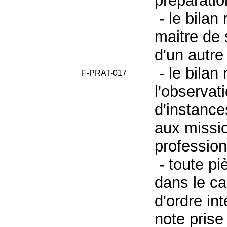
préparatio
- le bilan 
maitre de 
d'un autre
- le bilan r
F-PRAT-017
l'observat
d'instance
aux missi
professio
- toute pi
dans le ca
d'ordre int
note prise