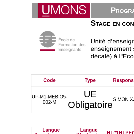
Progra
Stage en cont
Unité d’ensei
enseignement s
décalé) à l"Ec
Code
Type
Respons
UE
UF-M1-MEBIO5-
SIMON Xa
002-M
Obligatoire
Langue
Langue
HT(*)
HTPE(