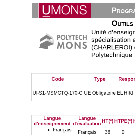
Progra
Outils 
Unité d’ensei
spécialisation 
(CHARLEROI) (H
Polytechnique
Code
Type
Respo
UI-S1-MSMGTQ-170-C
UE Obligatoire
EL HIKI
Langue
Langue
HT(*)
HTPE(*)
d’enseignement
d’évaluation
Français
Français
36
0