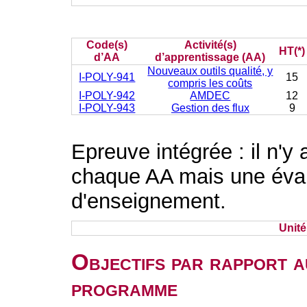
Code(s)
Activité(s)
HT(*)
d’AA
d’apprentissage (AA)
Nouveaux outils qualité, y
I-POLY-941
15
compris les coûts
I-POLY-942
AMDEC
12
I-POLY-943
Gestion des flux
9
Epreuve intégrée : il n'y
chaque AA mais une évalu
d'enseignement.
Unit
Objectifs par rapport a
programme